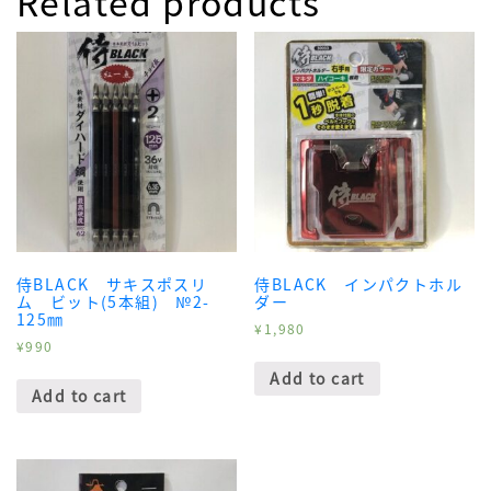
Related products
レ
ン
チ
Ｍ
２
５
０
quantity
侍BLACK サキスポスリ
侍BLACK インパクトホル
ム ビット(5本組) №2-
ダー
125㎜
¥
1,980
¥
990
Add to cart
Add to cart