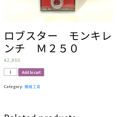
ロブスター モンキレ
ンチ Ｍ２５０
¥
2,860
ロ
Add to cart
ブ
ス
Category:
機械工具
タ
ー
モ
ン
キ