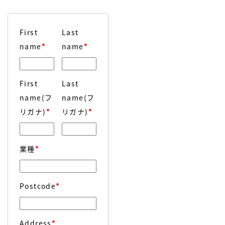
First
Last
name
*
name
*
First
Last
name(フ
name(フ
リガナ)
*
リガナ)
*
業種
*
Postcode
*
Address
*