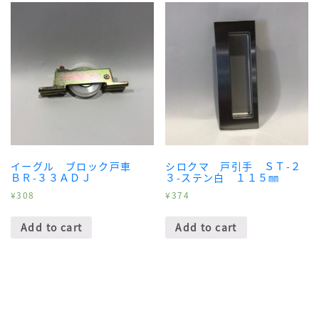
イーグル ブロック戸車
シロクマ 戸引手 ＳＴ-２
ＢＲ-３３ＡＤＪ
３-ステン白 １１５㎜
¥
308
¥
374
Add to cart
Add to cart