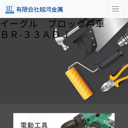
イーグル ブロック戸車
ＢＲ-３３ＡＤＪ